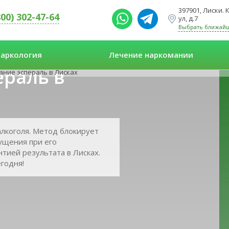
397901, Лиски.
800) 302-47-64
ул, д.7
Выбрать ближай
аркология
Лечение наркомании
ераль в
ние эспераль в Лисках
алкоголя. Метод блокирует
ущения при его
нтией результата в Лисках.
годня!